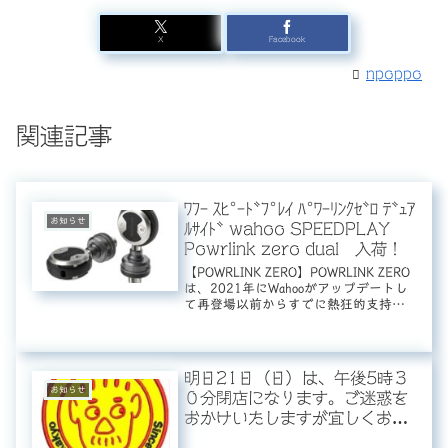
X
Facebook
npoppo
関連記事
ﾜﾌｰ ｽﾋﾟｰﾄﾞﾌﾟﾚｲ ﾊﾟﾜｰﾘﾝｸｾﾞﾛ ﾃﾞｭｱ
お知らせ
ﾙｻｲﾄﾞ wahoo SPEEDPLAY
Powrlink zero dual 入荷！
【POWRLINK ZERO】POWRLINK ZERO
は、2021年にWahooがアップデートし
て再登場以前からすでに熱狂的支持を
得ていた伝説のペダルシステム
SPEEDPLAY ZEROをベースに構築。
SPEEDPLAYの他のシリーズと同...
明日21日（日）は、午後5時３
お知らせ
０分閉店になります。ご迷惑を
おかけいたしますが宜しくお願
い致します。