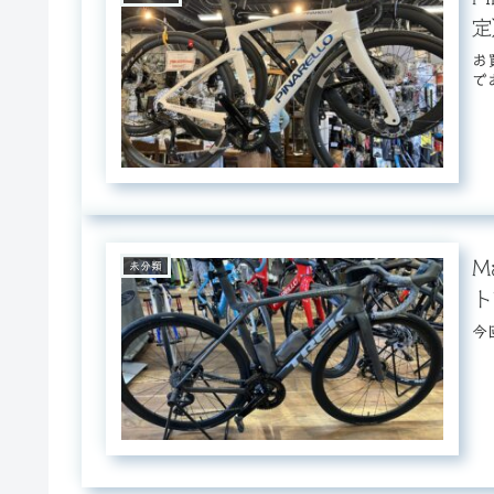
定
お
で
M
未分類
ト
今