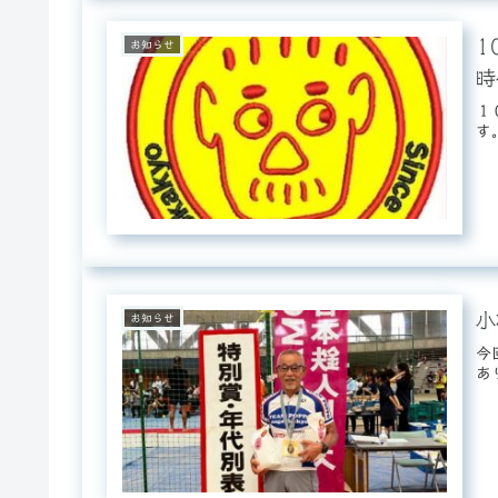
1
お知らせ
時
１
す
小
お知らせ
今
あ