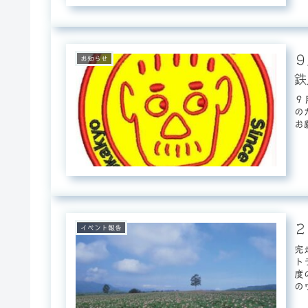
９
お知らせ
鉄
９
の
お
２
イベント報告
完
ト
度
の