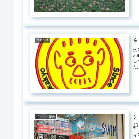
全
お知らせ
本
ん
し
た
が・
２
イベント報告
報
今