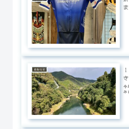
ま
１
お知らせ
き
今
み