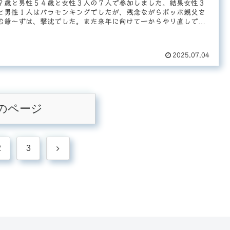
９歳と男性５４歳と女性３人の７人で参加しました。結果女性３
と男性１人はバラモンキングでしたが、残念ながらポッポ親父を
む爺～ずは、撃沈でした。また来年に向けて一からやり直しで
.
2025.07.04
のページ
次
2
3
へ