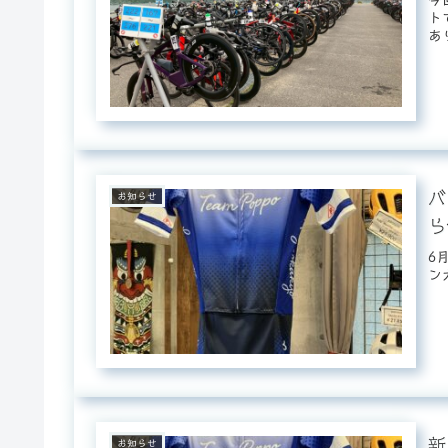
ト
あ
直..
バ
お知らせ
ら
6
ン
新
お知らせ