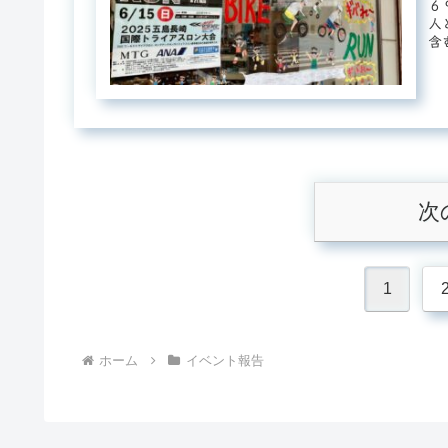
６
人
含
す..
次
1
ホーム
イベント報告